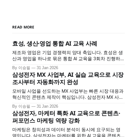
READ MORE
효성, 생산·영업 통합 AI 교육 사례
제조와 영업은 기업 경쟁력의 양대 축입니다. 효성은 생
산과 영업을 하나로 묶은 통합 AI 교육을 3회차 진행하
며, 두 부문이 공통으로 필요한 AI 역량을 체계적으로 강
By 이승필
31 Jan 2026
화했습니다. 정보 검색부터 데이터 분석, 보고서 작성,
삼성전자 MX 사업부, AI 실습 교육으로 시장
맞춤형 AI 도구 제작까지, 실무 전 과정을 AI로 혁신하는
조사부터 자동화까지 완성
방법을 배웠습니다. 교육 개요 * 교육 대상: 효성 생산·영
업 부문 * 교육
모바일 사업을 선도하는 MX 사업부는 빠른 시장 대응과
혁신적인 콘텐츠 제작이 핵심입니다. 삼성전자 MX 사업
부는 2회차에 걸친 AI 교육을 통해 시장 조사부터 멀티미
By 이승필
31 Jan 2026
디어 콘텐츠 생성, 업무 자동화까지 AI를 전방위로 활용
삼성전자, 마케터 특화 AI 교육으로 콘텐츠·
하는 방법을 습득했습니다. 교육 개요 * 교육 대상: 삼성
퍼포먼스 마케팅 역량 강화
전자 MX 사업부 * 교육 횟수: 2회차 * 교육 시간: 회차당
7시간 * 교육 특징: 시장조사·멀티미디어
마케팅은 창의성과 데이터 분석이 동시에 요구되는 영
역입니다. 삼성전자는 마케터를 위한 AI 교육을 콘텐츠