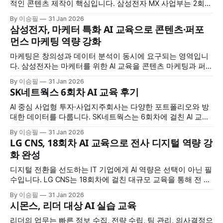
적인 콘텐츠 제작이 핵심입니다. 삼성전자 MX 사업부는 2회차
에 걸친 AI 교육을 통해 시장 조사부터 멀티미디어 콘텐츠 생
By 이승필
31 Jan 2026
성, 업무 자동화까지 AI를 전방위로 활용하는 방법을 습득했습
삼성전자, 마케터 특화 AI 교육으로 콘텐츠·퍼포
니다. 교육 개요 * 교육 대상: 삼성전자 MX 사업부 * 교육 횟수:
먼스 마케팅 역량 강화
2회차 * 교육 시간: 회차당 7시간 * 교육 특징: 시장조사·멀티
미디어
마케팅은 창의성과 데이터 분석이 동시에 요구되는 영역입니
다. 삼성전자는 마케터를 위한 AI 교육을 콘텐츠 마케팅과 퍼포
먼스 마케팅으로 나눠 4회차 진행하며, 각 영역에 특화된 AI 활
By 이승필
31 Jan 2026
용법을 집중적으로 훈련했습니다. 교육 개요 * 교육 대상: 삼성
SK네트웍스 6회차 AI 교육 후기
전자 마케터 * 교육 구성: 총 4회차 (콘텐츠 마케팅 2회 + 퍼포
먼스 마케팅 2회) * 교육 시간: 회차당 7시간 * 교육 특징: 마케
AI 중심 사업형 투자·사업지주회사는 다양한 포트폴리오와 방
팅 직무
대한 데이터를 다룹니다. SK네트웍스는 6회차에 걸친 AI 교육
을 통해 프롬프트 엔지니어링부터 엑셀 자동화, 코딩 지원, 이
By 이승필
31 Jan 2026
미지 제작까지 실무 전반에 AI를 적용하는 방법을 습득했습니
LG CNS, 18회차 AI 교육으로 전사 디지털 역량 강
다. 교육 개요 * 교육 규모: 총 6회차 * 교육 시간: 회차당 6시간
화 완성
* 교육 대상: SK네트웍스 임직원 * 교육 특징: 프롬프트부터 이
미지 제작까지 실무
디지털 전환을 선도하는 IT 기업에게 AI 역량은 선택이 아닌 필
수입니다. LG CNS는 18회차에 걸친 대규모 교육을 통해 전 임
직원의 AI 활용 역량을 체계적으로 강화했습니다. 회차당 7.5
By 이승필
31 Jan 2026
시간의 집중 교육으로 AI 기본 개념부터 데이터 분석, 업무 자
시몬스, 리더 대상 AI 실습 교육
동화, 맞춤형 AI 도구 제작까지 완성했습니다. 교육 개요 * 교육
규모: 총 18회차 * 교육 시간: 회차당
리더의 업무는 빠른 정보 수집, 전략 수립, 팀 관리, 의사결정으