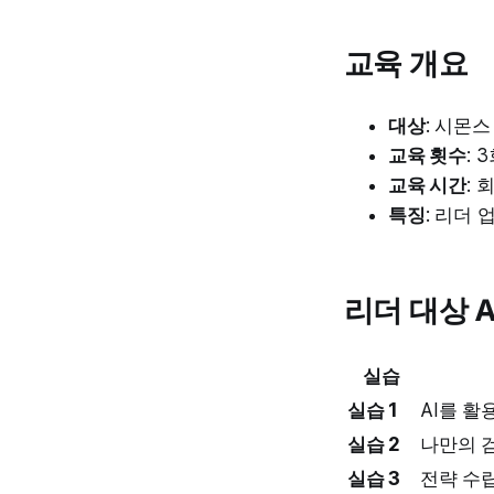
교육 개요
대상
: 시몬스
교육 횟수
: 
교육 시간
: 
특징
: 리더 
리더 대상 
실습
실습 1
AI를 활
실습 2
나만의 
실습 3
전략 수