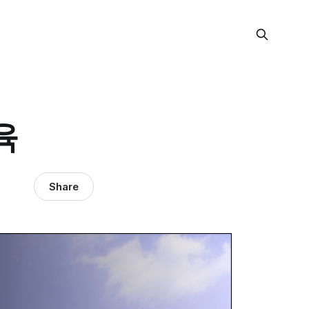
육
Share