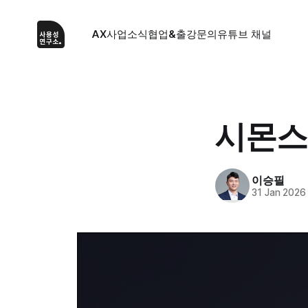
AX사업
소식
협업&출강문의
유튜브 채널
시몬스,
이승필
31 Jan 2026