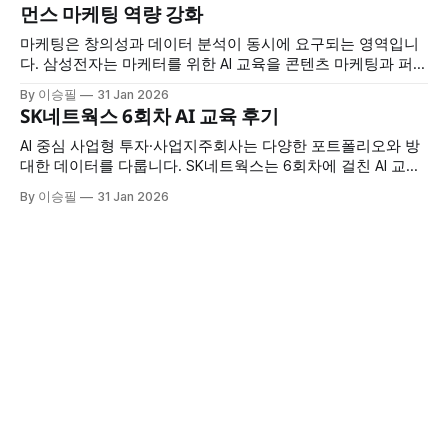
먼스 마케팅 역량 강화
2회차 * 교육 시간: 회차당 7시간 * 교육 특징: 시장조사·멀티
미디어
마케팅은 창의성과 데이터 분석이 동시에 요구되는 영역입니
다. 삼성전자는 마케터를 위한 AI 교육을 콘텐츠 마케팅과 퍼포
먼스 마케팅으로 나눠 4회차 진행하며, 각 영역에 특화된 AI 활
By 이승필
31 Jan 2026
용법을 집중적으로 훈련했습니다. 교육 개요 * 교육 대상: 삼성
SK네트웍스 6회차 AI 교육 후기
전자 마케터 * 교육 구성: 총 4회차 (콘텐츠 마케팅 2회 + 퍼포
먼스 마케팅 2회) * 교육 시간: 회차당 7시간 * 교육 특징: 마케
AI 중심 사업형 투자·사업지주회사는 다양한 포트폴리오와 방
팅 직무
대한 데이터를 다룹니다. SK네트웍스는 6회차에 걸친 AI 교육
을 통해 프롬프트 엔지니어링부터 엑셀 자동화, 코딩 지원, 이
By 이승필
31 Jan 2026
미지 제작까지 실무 전반에 AI를 적용하는 방법을 습득했습니
다. 교육 개요 * 교육 규모: 총 6회차 * 교육 시간: 회차당 6시간
* 교육 대상: SK네트웍스 임직원 * 교육 특징: 프롬프트부터 이
미지 제작까지 실무