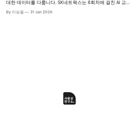
팅 직무
대한 데이터를 다룹니다. SK네트웍스는 6회차에 걸친 AI 교육
을 통해 프롬프트 엔지니어링부터 엑셀 자동화, 코딩 지원, 이
By 이승필
31 Jan 2026
미지 제작까지 실무 전반에 AI를 적용하는 방법을 습득했습니
다. 교육 개요 * 교육 규모: 총 6회차 * 교육 시간: 회차당 6시간
* 교육 대상: SK네트웍스 임직원 * 교육 특징: 프롬프트부터 이
미지 제작까지 실무