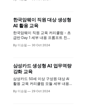
로 마쳤습니다. 이번 교육은 AI 기술을
실무에 직접 활용하는 방법을 체험하
고, 이를 통해 업무 효율성을 극대화
할 수 있는 구체적인 역량을 강화하는
한국암웨이 직원 대상 생성형
데 초점을 맞췄습니다. 교육은 실무와
AI 활용 교육
밀접하게 연결된 사례를 중심으로 진
행되었으며, 참가자들은 생성형
한국암웨이 직원 교육 커리큘럼 - 초
급반 Day 1 세부 내용 프롬프트 친숙
해지기 * 소설 작성 실습 * DALL·E를
By 이승필
30 Oct 2024
활용한 소설 커버 이미지 생성 *
Suno.ai로 소설 테마송 가사 작성 이
메일 작성 * 비즈니스 상황에 맞춘 이
메일 작성법 Day 2 세부 내용 회의록
삼성카드 생성형 AI 업무역량
요약 * 효율적인 회의 요약 및 보고 방
강화 교육
법 세일즈 메시지 작성 * 카카오톡
삼성카드 50세 이상 구성원 대상 AI
활용 교육 커리큘럼 모듈 세부 내용
생성형 AI 인사이트 * 생성형 AI 기술
By 이승필
29 Oct 2024
의 최신 동향과 트렌드 이해 * AI의 업
무 효율성 증대 효과 소개 프롬프트
친숙해지기 I * AI를 활용한 소설 작성
실습 * 프롬프트 작성 및 응답 이해 프