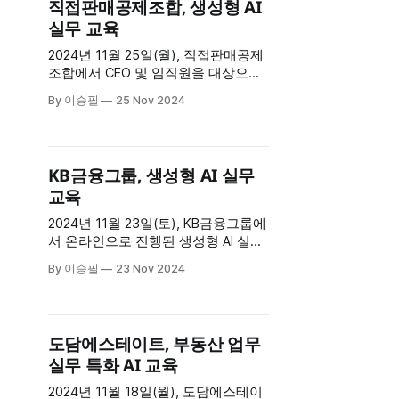
직접판매공제조합, 생성형 AI
직 내에서의 AI 활용 전략에 대한 구체
실무 교육
적인 사례들이 소개되었습니다. 방송
주요 내용 1. 생성형 AI의
2024년 11월 25일(월), 직접판매공제
조합에서 CEO 및 임직원을 대상으로
한 생성형 AI 실무 교육이 성공적으로
By 이승필
25 Nov 2024
진행되었습니다. 약 4시간 동안 진행
된 이번 교육은 AI 기술을 활용하여 보
고서 작성 및 업무 자동화의 효율성을
높이는 데 초점을 맞췄습니다. 참가자
KB금융그룹, 생성형 AI 실무
들은 AI 기반의 위험점검보고서 자동
교육
작성과 실시간 검색 활용법을 학습하
며 업무 혁신의 가능성을 탐구했습니
2024년 11월 23일(토), KB금융그룹에
다. 프로그램
서 온라인으로 진행된 생성형 AI 실무
교육이 성공적으로 마무리되었습니
By 이승필
23 Nov 2024
다. 이번 8시간의 교육은 금융업계에
최적화된 AI 기술 활용법을 중심으로
구성되었으며, 참가자들은 실시간 온
라인 강의와 실습을 통해 AI를 활용한
도담에스테이트, 부동산 업무
업무 자동화와 데이터 분석 기술을 심
실무 특화 AI 교육
도 있게 학습했습니다. 프로그램 개요
* 일정: 2024년 11월 23일(토) * 시간:
2024년 11월 18일(월), 도담에스테이