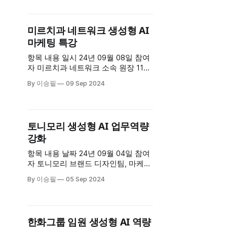
초 - 프롬프트의 개념과 중요성 - 효과
적인 프롬프트 작성 방법 프롬프트 엔
지니어링 기초와 이해 - 프롬프트 엔
미르치과 네트워크 생성형 AI
지니어링 개념과 중요성 - 효과적인
마케팅 특강
프롬프트 작성 방법 - 프롬프트 작성
네 가지 주요
항목 내용 일시 24년 09월 08일 참여
자 미르치과 네트워크 소속 원장 110
명 장소 파르나스 인터컨티넨탈 강의
By 이승필
09 Sep 2024
시간 90분 주요 내용 1. 생성형 AI로 만
드는 영상/이미지 마케팅 2. 생성형 AI
최신 동향 분석 (a16z에서 분석한 글
로벌 AI 웹서비스 분석) 3. Visual
토니모리 생성형 AI 업무역량
Generative AI Tools (미드저니, Grok,
강화
Stable Diffusion, Flux 프롬프트
항목 내용 날짜 24년 09월 04일 참여
자 토니모리 브랜드 디자인팀, 마케팅
팀 43명 강의 시간 총 8시간 (이론 3
By 이승필
05 Sep 2024
시간, 실습 5시간) 커리큘럼 1. 프롬프
트 엔지니어링의 기초 이해 (이론) +
미드저니 기초 이해 (이론) 2. 실습: -
이메일, 회의록 전문적으로 작성하기
한화그룹 임원 생성형 AI 역량
- PPT 기획안 예상 질문지 추출 - 데