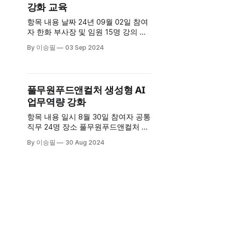
강화 교육
이터 분석 (실적 데이터 분석 후 보고
서 작성)
항목 내용 날짜 24년 09월 02일 참여
자 한화 부사장 및 임원 15명 강의 시
간 총 3시간 (이론 1시간, 실습 2시간)
By 이승필
03 Sep 2024
커리큘럼 1. 프롬프트 엔지니어링의
기초 이해 (이론) 2. 실습: - 보고서 요
약 - 문서 검색 (RAG) - 보도자료 요약
- 구성원 성과 분석 및 인사이트 도출
풀무원푸드앤컬처 생성형 AI
- CEO 제출 보고서 작성 - 성과 평가
업무역량 강화
를 위한 직원
항목 내용 일시 8월 30일 참여자 공통
직무 24명 장소 풀무원푸드앤컬처 본
사 강의시간 8시간 커리큘럼 1. 이메
By 이승필
30 Aug 2024
일 전문적으로 작성 2. 회의록 전문적
으로 작성 3. 문서를 PPT로 만들기 4.
발표자료 예상 질문지 추출 5. 세일즈
데이터 분석 후, 시각화 6. 분석 데이
터 검증하기 (할루시네이션 컨트롤) 7.
엑셀 VBA 8. 기획서 자료 수집