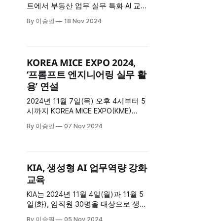
8시간 * 방식: 실시간
트에서 부동산 업무 실무 특화 AI 교육
이 성공적으로 진행되었습니다. 이번
By 이승필
18 Nov 2024
교육은 CEO 및 임원진들을 포함한 주
요 경영진이 참석한 가운데, 부동산
실무에 최적화된 AI 기술 활용법을 배
우는 데 초점을 맞추어 약 4시간 동안
KOREA MICE EXPO 2024,
집중적으로 진행되었습니다. 참가자
‘프롬프트 엔지니어링 실무 활
들은 사업성 분석, 계약서 검토, 자동
용’ 연설
화 기술 등 실질적인 부동산 업무 혁
신
2024년 11월 7일(목) 오후 4시부터 5
시까지 KOREA MICE EXPO(KME)
2024에서 ‘프롬프트 엔지니어링 실무
By 이승필
07 Nov 2024
활용’을 주제로 연설을 진행했습니다.
이번 행사는 약 3,500명의 국내외
MICE 산업 관계자들이 참석한 가운데,
생성형 AI 기술의 실무 적용 방안을 제
KIA, 생성형 AI 업무역량 강화
시하며 큰 관심을 받았습니다. 연설
교육
개요 • 일시: 2024년 11월 7일(목) 오
후 4:
KIA는 2024년 11월 4일(월)과 11월 5
일(화), 임직원 30명을 대상으로 생성
형 AI 업무역량 강화 교육을 성공적으
By 이승필
05 Nov 2024