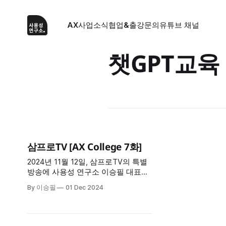
AX사업
소식
협업&출강문의
유튜브 채널
챗GPT교육
삼프로TV [AX College 7화]
2024년 11월 12일, 삼프로TV의 특별
방송에 사용성 연구소 이승필 대표가
출연하여 생성형 AI의 발전과 이를 기
By 이승필
01 Dec 2024
업 환경에 도입하는 방법에 대해 심도
깊은 논의를 나누었습니다. 이번 방송
에서는 생성형 AI가 업무 효율성을 얼
마나 극대화할 수 있는지, 그리고 조