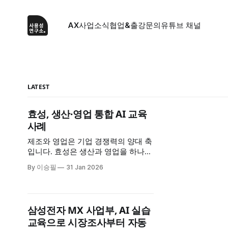
AX사업
소식
협업&출강문의
유튜브 채널
LATEST
효성, 생산·영업 통합 AI 교육
사례
제조와 영업은 기업 경쟁력의 양대 축
입니다. 효성은 생산과 영업을 하나로
묶은 통합 AI 교육을 3회차 진행하며,
By 이승필
31 Jan 2026
두 부문이 공통으로 필요한 AI 역량을
체계적으로 강화했습니다. 정보 검색
부터 데이터 분석, 보고서 작성, 맞춤
형 AI 도구 제작까지, 실무 전 과정을
삼성전자 MX 사업부, AI 실습
AI로 혁신하는 방법을 배웠습니다. 교
교육으로 시장조사부터 자동
육 개요 * 교육 대상: 효성 생산·영업