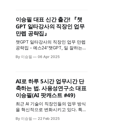
활용 전략을 공유했습니다. 핵심은 ‘원
목결’, ‘역자단결’ 등의 프롬프트 템플
릿을 통해 AI에게 명확히 지시하고 원
이승필 대표 신간 출간! 『챗
하는 결과를 단계적으로 이끌어내는
GPT 일타강사의 직장인 업무
방식입니다. 이메일 회신, 파일 정리,
만렙 공략집』
영수증 자동 분류, 이력서 맞춤 작성
등 실무
챗GPT 일타강사의 직장인 업무 만렙
공략집 - 예스24“챗GPT, 일 잘하는
직장인은 이렇게 쓴다”대기업 출강 압
By 이승필
06 Apr 2025
도적 1위! 일타강사가 알려주는챗GPT
완벽 활용법프로 일잘러들만 몰래 쓰
던 챗GPT 업무 활용 노하우가 드디어
책으로 공개된다. 120개 기업이 앞다
AI로 하루 5시간 업무시간 단
퉈 섭외하고 직장인 2만 명이 극찬한
축하는 법. 사용성연구소 대표
’챗GPT 일…한빛미디어이승필 저 안
이승필(AI 팟캐스트 #49)
녕하세요, 사용성연구소입니다. 오늘
은 많은 분들이 기다리셨을 반가운
최근 AI 기술이 직장인들의 업무 방식
을 혁신적으로 변화시키고 있다. 특히
AI 기반 업무 도구들은 효율성과 생산
By 이승필
22 Feb 2025
성을 높이는 데 중요한 역할을 하고
있다. 이에 대한 깊이 있는 논의를 위