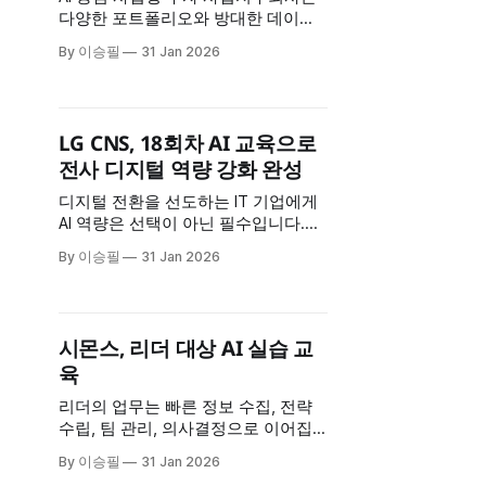
팅 직무
다양한 포트폴리오와 방대한 데이터
를 다룹니다. SK네트웍스는 6회차에
By 이승필
31 Jan 2026
걸친 AI 교육을 통해 프롬프트 엔지니
어링부터 엑셀 자동화, 코딩 지원, 이
미지 제작까지 실무 전반에 AI를 적용
하는 방법을 습득했습니다. 교육 개요
LG CNS, 18회차 AI 교육으로
* 교육 규모: 총 6회차 * 교육 시간: 회
전사 디지털 역량 강화 완성
차당 6시간 * 교육 대상: SK네트웍스
임직원 * 교육 특징: 프롬프트부터 이
디지털 전환을 선도하는 IT 기업에게
미지 제작까지 실무
AI 역량은 선택이 아닌 필수입니다.
LG CNS는 18회차에 걸친 대규모 교
By 이승필
31 Jan 2026
육을 통해 전 임직원의 AI 활용 역량을
체계적으로 강화했습니다. 회차당 7.5
시간의 집중 교육으로 AI 기본 개념부
터 데이터 분석, 업무 자동화, 맞춤형
시몬스, 리더 대상 AI 실습 교
AI 도구 제작까지 완성했습니다. 교육
육
개요 * 교육 규모: 총 18회차 * 교육 시
간: 회차당
리더의 업무는 빠른 정보 수집, 전략
수립, 팀 관리, 의사결정으로 이어집
니다. 시몬스는 리더 대상 AI 교육을 3
By 이승필
31 Jan 2026
회차에 걸쳐 진행하며, 리더가 일상적