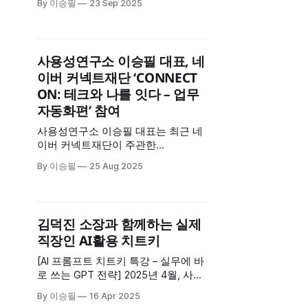
By 이승필
23 Sep 2025
GPT&middot;퍼플렉시티 등 프로그
램 이용 보고서&middot;사업계획서
등 작성 실습도 &nbsp; 합참 및 합동
부대 예산업무 관계관들이 생성형 AI
사용성연구소 이승필 대표, 네
활용 교육에 참가해 기념사진을 찍고
이버 커넥트재단 ‘CONNECT
있다. 합참 제공 합동참모본부(합참)
ON: 테크와 나를 잇다 – 업무
는
자동화편’ 참여
사용성연구소 이승필 대표는 최근 네
이버 커넥트재단이 주관한
‘CONNECT ON: 테크와 나를 잇다 – 업
By 이승필
25 Aug 2025
무자동화편’ 프로그램에 참여했습니
다. 이번 과정은 전국에서 3천 명 이상
이 함께한 대규모 학습 프로그램으로,
생성형 AI 시대에 필요한 업무 자동화
김덕진 소장과 함께하는 실제
와 효율화 역량을 배우고 적용할 수
직장인 AI활용 치트키
있는 기회를 제공했습니다. 대표는 이
번 참여를 통해 “일은 더 똑똑하게, 생
[AI 프롬프트 치트키 특강 – 실무에 바
각은 더 인간답게”라는
로 쓰는 GPT 전략] 2025년 4월, 사용
성연구소 이승필 대표가 유튜브 라이
By 이승필
16 Apr 2025
브 방송에서 직장인을 위한 ChatGPT