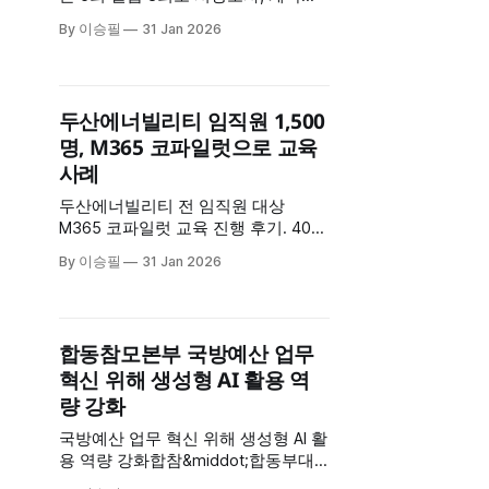
검토, 보고서 작성 자동화 실현. 부동
By 이승필
31 Jan 2026
산 금융 특화 AI 활용 사례 공개
두산에너빌리티 임직원 1,500
명, M365 코파일럿으로 교육
사례
두산에너빌리티 전 임직원 대상
M365 코파일럿 교육 진행 후기. 40회
교육으로 1,500명 온보딩 완료. 프롬
By 이승필
31 Jan 2026
프트 엔지니어링부터 실무 적용까지
기업 AI 교육 성공 사례 공유
합동참모본부 국방예산 업무
혁신 위해 생성형 AI 활용 역
량 강화
국방예산 업무 혁신 위해 생성형 AI 활
용 역량 강화합참&middot;합동부대
관계관 대상 실무 교육 챗