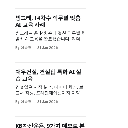
으로 직면하는 업무 시나리오에 AI를
어떻게 적용할 수 있는지 집중적으로
훈련했습니다. 교육 개요 * 대상: 시몬
빙그레, 14차수 직무별 맞춤
스 리더 * 교육 횟수: 3회차 * 교육 시
AI 교육 사례
간: 회차당 5시간 * 특징: 리더 업무 특
화 6가지 실습 리더
빙그레는 총 14차수에 걸친 직무별 차
별화 AI 교육을 완료했습니다. 리더는
리더의 의사결정에 필요한 AI를, 영업
By 이승필
31 Jan 2026
은 영업 현장에서 쓸 AI를, 생산은 생
산 공정에 적용할 AI를 배웠습니다. 같
은 회사지만 각 부서가 배운 내용은
완전히 달랐습니다. 교육 개요 * 교육
대우건설, 건설업 특화 AI 실
규모: 총 14차수 * 교육 시간: 회차당 7
습 교육
시간 * 교육 방식: 온라인 집중 교육 *
핵심 전략:
건설업은 시장 분석, 데이터 처리, 보
고서 작성, 프레젠테이션까지 다양한
업무가 복합적으로 얽혀 있습니다. 대
By 이승필
31 Jan 2026
우건설은 7시간 집중 교육을 통해 건
설업 특성에 맞춘 AI 실습 8가지를 완
료하며, 실무자들의 업무 효율을 높이
는 구체적인 방법을 습득했습니다. 교
KB자산운용, 9가지 데모로 본
육 개요 * 대상: 대우건설 임직원 * 시