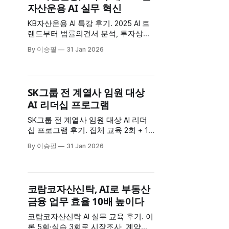
자산운용 AI 실무 혁신
간: 7시간 집중 실습 * 구성: 건설업 특
화 AI 실습 8가지 * 특징: 이론보다 실
KB자산운용 AI 특강 후기. 2025 AI 트
제
렌드부터 법률의견서 분석, 투자상품
분석, 운용보고서 자동화까지 9가지
By 이승필
31 Jan 2026
실무 데모 시연. 자산운용 AI 활용 사
례
SK그룹 전 계열사 임원 대상
AI 리더십 프로그램
SK그룹 전 계열사 임원 대상 AI 리더
십 프로그램 후기. 집체 교육 2회 + 1:1
코칭 4회로 CEO급 의사결정 AI 활용
By 이승필
31 Jan 2026
역량 강화. 임원 교육 성공 사례
코람코자산신탁, AI로 부동산
금융 업무 효율 10배 높이다
코람코자산신탁 AI 실무 교육 후기. 이
론 5회·실습 3회로 시장조사, 계약서