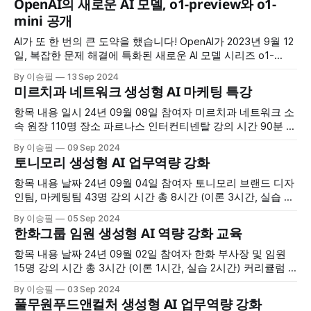
OpenAI의 새로운 AI 모델, o1-preview와 o1-
해 - 프롬프트 엔지니어링 개념과 중요성 - 효과적인 프롬프트
mini 공개
작성 방법 - 프롬프트 작성 네 가지 주요
AI가 또 한 번의 큰 도약을 했습니다! OpenAI가 2023년 9월 12
일, 복잡한 문제 해결에 특화된 새로운 AI 모델 시리즈 o1-
preview와 o1-mini를 공개했습니다. 더 깊이 생각하는 AI, o1-
By 이승필
13 Sep 2024
preview 기존의 AI와 달리, o1-preview는 과학, 코딩, 수학 등
미르치과 네트워크 생성형 AI 마케팅 특강
에서 더 어려운 문제를 해결하도록 설계되었습니다. 이 모델은
사람처럼 더 많은 시간을
항목 내용 일시 24년 09월 08일 참여자 미르치과 네트워크 소
속 원장 110명 장소 파르나스 인터컨티넨탈 강의 시간 90분 주
요 내용 1. 생성형 AI로 만드는 영상/이미지 마케팅 2. 생성형 AI
By 이승필
09 Sep 2024
최신 동향 분석 (a16z에서 분석한 글로벌 AI 웹서비스 분석) 3.
토니모리 생성형 AI 업무역량 강화
Visual Generative AI Tools (미드저니, Grok, Stable Diffusion,
Flux 프롬프트
항목 내용 날짜 24년 09월 04일 참여자 토니모리 브랜드 디자
인팀, 마케팅팀 43명 강의 시간 총 8시간 (이론 3시간, 실습 5
시간) 커리큘럼 1. 프롬프트 엔지니어링의 기초 이해 (이론) +
By 이승필
05 Sep 2024
미드저니 기초 이해 (이론) 2. 실습: - 이메일, 회의록 전문적으
한화그룹 임원 생성형 AI 역량 강화 교육
로 작성하기 - PPT 기획안 예상 질문지 추출 - 데이터 분석 (실
적 데이터 분석 후 보고서 작성)
항목 내용 날짜 24년 09월 02일 참여자 한화 부사장 및 임원
15명 강의 시간 총 3시간 (이론 1시간, 실습 2시간) 커리큘럼 1.
프롬프트 엔지니어링의 기초 이해 (이론) 2. 실습: - 보고서 요
By 이승필
03 Sep 2024
약 - 문서 검색 (RAG) - 보도자료 요약 - 구성원 성과 분석 및
풀무원푸드앤컬처 생성형 AI 업무역량 강화
인사이트 도출 - CEO 제출 보고서 작성 - 성과 평가를 위한 직