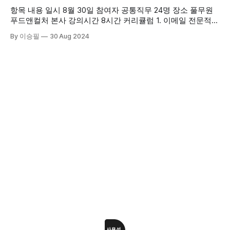
원
항목 내용 일시 8월 30일 참여자 공통직무 24명 장소 풀무원
푸드앤컬처 본사 강의시간 8시간 커리큘럼 1. 이메일 전문적으
로 작성 2. 회의록 전문적으로 작성 3. 문서를 PPT로 만들기 4.
By 이승필
30 Aug 2024
발표자료 예상 질문지 추출 5. 세일즈 데이터 분석 후, 시각화
6. 분석 데이터 검증하기 (할루시네이션 컨트롤) 7. 엑셀 VBA
8. 기획서 자료 수집