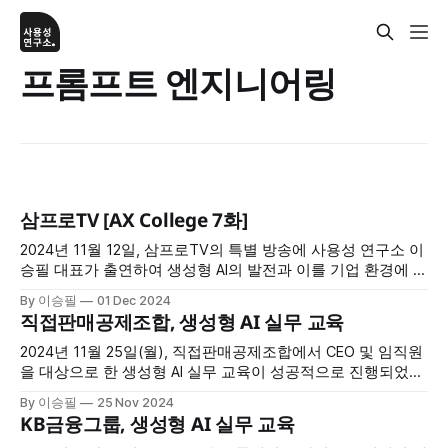
프롬프트 엔지니어링
삼프로TV [AX College 7화]
2024년 11월 12일, 삼프로TV의 특별 방송에 사용성 연구소 이
승필 대표가 출연하여 생성형 AI의 발전과 이를 기업 환경에 도
입하는 방법에 대해 심도 깊은 논의를 나누었습니다. 이번 방
By 이승필
01 Dec 2024
송에서는 생성형 AI가 업무 효율성을 얼마나 극대화할 수 있는
직접판매공제조합, 생성형 AI 실무 교육
지, 그리고 조직 내에서의 AI 활용 전략에 대한 구체적인 사례
들이 소개되었습니다. 방송 주요 내용 1. 생성형 AI의
2024년 11월 25일(월), 직접판매공제조합에서 CEO 및 임직원
을 대상으로 한 생성형 AI 실무 교육이 성공적으로 진행되었습
니다. 약 4시간 동안 진행된 이번 교육은 AI 기술을 활용하여
By 이승필
25 Nov 2024
보고서 작성 및 업무 자동화의 효율성을 높이는 데 초점을 맞
KB금융그룹, 생성형 AI 실무 교육
췄습니다. 참가자들은 AI 기반의 위험점검보고서 자동 작성과