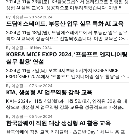
실시간 검색 활용법을 학습하며 업무 혁신의 가능성을 탐구했
2024년 11월 23일(토), KB금융그룹에서 온라인으로 진행된 생
습니다. 프로그램
성형 AI 실무 교육이 성공적으로 마무리되었습니다. 이번 8시
간의 교육은 금융업계에 최적화된 AI 기술 활용법을 중심으로
By 이승필
23 Nov 2024
구성되었으며, 참가자들은 실시간 온라인 강의와 실습을 통해
도담에스테이트, 부동산 업무 실무 특화 AI 교육
AI를 활용한 업무 자동화와 데이터 분석 기술을 심도 있게 학습
했습니다. 프로그램 개요 * 일정: 2024년 11월 23일(토) * 시간:
2024년 11월 18일(월), 도담에스테이트에서 부동산 업무 실무
8시간 * 방식: 실시간
특화 AI 교육이 성공적으로 진행되었습니다. 이번 교육은 CEO
및 임원진들을 포함한 주요 경영진이 참석한 가운데, 부동산
By 이승필
18 Nov 2024
실무에 최적화된 AI 기술 활용법을 배우는 데 초점을 맞추어 약
KOREA MICE EXPO 2024, ‘프롬프트 엔지니어링
4시간 동안 집중적으로 진행되었습니다. 참가자들은 사업성
실무 활용’ 연설
분석, 계약서 검토, 자동화 기술 등 실질적인 부동산 업무 혁신
2024년 11월 7일(목) 오후 4시부터 5시까지 KOREA MICE
EXPO(KME) 2024에서 ‘프롬프트 엔지니어링 실무 활용’을 주
제로 연설을 진행했습니다. 이번 행사는 약 3,500명의 국내외
By 이승필
07 Nov 2024
MICE 산업 관계자들이 참석한 가운데, 생성형 AI 기술의 실무
KIA, 생성형 AI 업무역량 강화 교육
적용 방안을 제시하며 큰 관심을 받았습니다. 연설 개요 • 일
시: 2024년 11월 7일(목) 오후 4:
KIA는 2024년 11월 4일(월)과 11월 5일(화), 임직원 30명을 대
상으로 생성형 AI 업무역량 강화 교육을 성공적으로 마쳤습니
다. 이번 교육은 AI 기술을 실무에 직접 활용하는 방법을 체험
By 이승필
05 Nov 2024
하고, 이를 통해 업무 효율성을 극대화할 수 있는 구체적인 역
한국암웨이 직원 대상 생성형 AI 활용 교육
량을 강화하는 데 초점을 맞췄습니다. 교육은 실무와 밀접하게
연결된 사례를 중심으로 진행되었으며, 참가자들은 생성형
한국암웨이 직원 교육 커리큘럼 - 초급반 Day 1 세부 내용 프